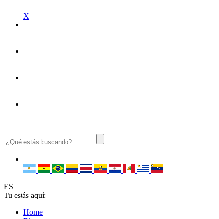
X
ES
Tu estás aquí:
Home