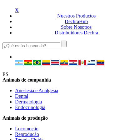
X
Nuestros
Productos
Dechra
Hub
Sobre
Nosotros
Distribuidores
Dechra
ES
Animais de companhia
Anestesia e Analgesia
Dental
Dermatologia
Endocrinologia
Animais de produção
Locomoção
Reprodução
Terapia Fluída