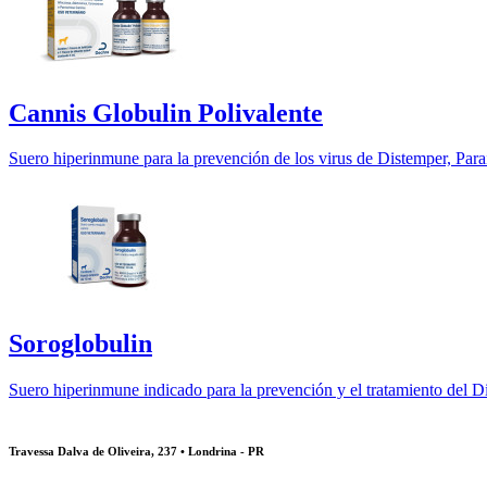
Cannis Globulin Polivalente
Suero hiperinmune para la prevención de los virus de Distemper, Parai
Soroglobulin
Suero hiperinmune indicado para la prevención y el tratamiento del D
Travessa Dalva de Oliveira, 237 • Londrina - PR