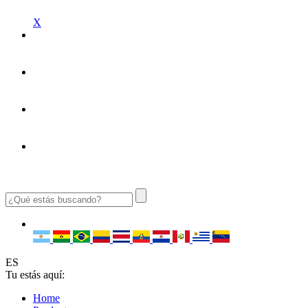
X
ES
Tu estás aquí:
Home