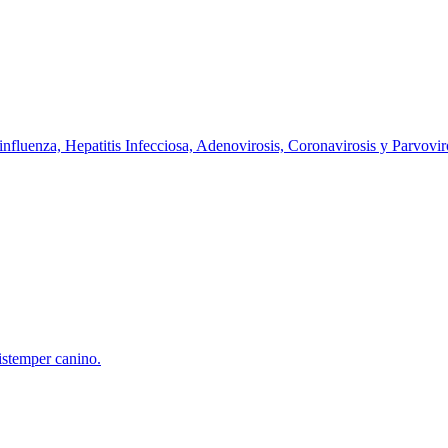
nfluenza, Hepatitis Infecciosa, Adenovirosis, Coronavirosis y Parvovir
istemper canino.