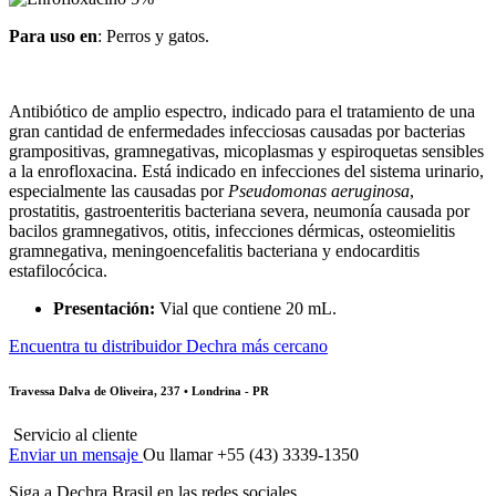
Para uso en
: Perros y gatos.
Antibiótico de amplio espectro, indicado para el tratamiento de una
gran cantidad de enfermedades infecciosas causadas por bacterias
grampositivas, gramnegativas, micoplasmas y espiroquetas sensibles
a la enrofloxacina. Está indicado en infecciones del sistema urinario,
especialmente las causadas por
Pseudomonas aeruginosa
,
prostatitis, gastroenteritis bacteriana severa, neumonía causada por
bacilos gramnegativos, otitis, infecciones dérmicas, osteomielitis
gramnegativa, meningoencefalitis bacteriana y endocarditis
estafilocócica.
Presentación:
Vial que contiene 20 mL.
Encuentra tu distribuidor Dechra más cercano
Travessa Dalva de Oliveira, 237 • Londrina - PR
Servicio al cliente
Enviar un mensaje
Ou llamar +55 (43) 3339-1350
Siga a Dechra Brasil en las redes sociales