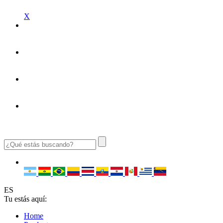
X
ES
Tu estás aquí:
Home