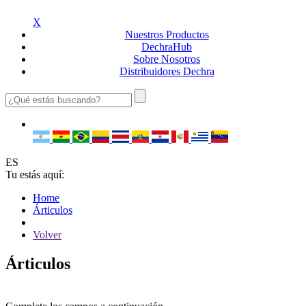
X
Nuestros
Productos
Dechra
Hub
Sobre
Nosotros
Distribuidores
Dechra
ES
Tu estás aquí:
Home
Árticulos
Volver
Árticulos